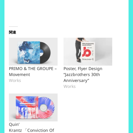
関連
PRIMO & THE GROUPE –
Poster, Flyer Design
Movement
“Jazzbrothers 30th
Works
Anniversary”
Works
Quin’
Krantz 「Conviction Of