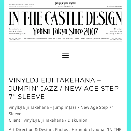
Skip
to
content
Toggle
Navigation
VINYLDJ EIJI TAKEHANA –
JUMPIN’ JAZZ / NEW AGE STEP
7″ SLEEVE
vinylDJ Eiji Takehana – Jumpin’ Jazz / New Age Step 7″
Sleeve
Cliant : vinylDJ Eiji Takehana / DiskUnion
Art Direction & Design, Photos : Hironobu Jyounai (IN THE