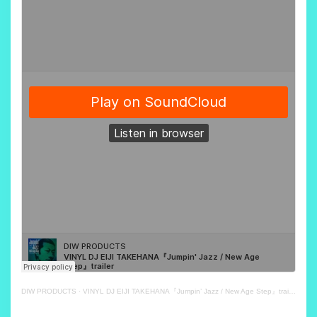
DIW PRODUCTS
·
VINYL DJ EIJI TAKEHANA『Jumpin’ Jazz / New Age Step』trailer