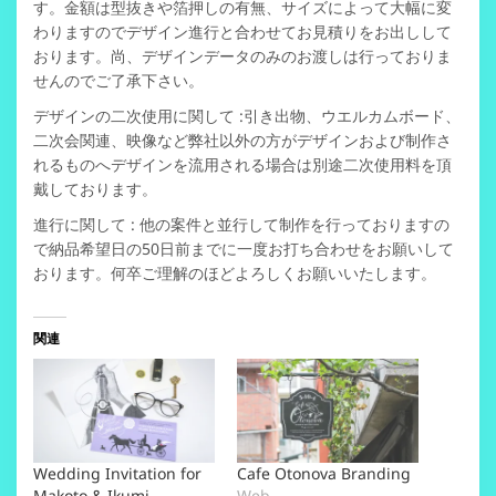
す。
金額は型抜きや箔押しの有無、サイズによって大幅に変
わりますので
デザイン進行と合わせてお見積りをお出しして
おります。
尚、デザインデータのみのお渡しは行っておりま
せんのでご了承下さい。
デザインの二次使用に関して :
引き出物、ウエルカムボード、
二次会関連、映像など
弊社以外の方がデザインおよび制作さ
れるものへ
デザインを流用される場合は別途二次使用料を頂
戴しております。
進行に関して : 他の案件と並行して制作を行っておりますの
で納品希望日の50日前までに一度お打ち合わせをお願いして
おります。何卒ご理解のほどよろしくお願いいたします。
関連
Wedding Invitation for
Cafe Otonova Branding
Makoto & Ikumi
Web