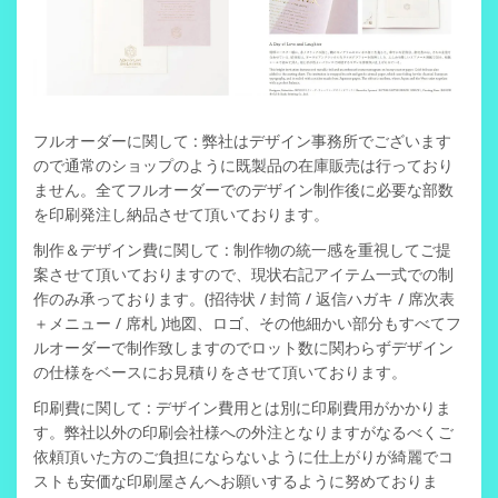
フルオーダーに関して :
弊社はデザイン事務所でございます
ので通常のショップのように既製品の在庫販売は行っており
ません。
全てフルオーダーでのデザイン制作後に必要な部数
を印刷発注し納品させて頂いております。
制作＆デザイン費に関して :
制作物の統一感を重視してご提
案させて頂いておりますので、
現状右記アイテム一式での制
作のみ承っております。
(招待状 / 封筒 / 返信ハガキ / 席次表
＋メニュー / 席札 )
地図、ロゴ、その他細かい部分もすべてフ
ルオーダーで制作致しますので
ロット数に関わらず
デザイン
の仕様をベースにお見積りをさせて頂いております。
印刷費に関して :
デザイン費用とは別に印刷費用がかかりま
す。
弊社以外の印刷会社様への外注となりますが
なるべくご
依頼頂いた方のご負担にならないように
仕上がりが綺麗でコ
ストも安価な印刷屋さんへお願いするように努めておりま